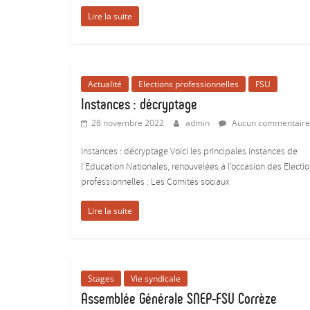
donner
Lire la suite
du
corps
aux
études
Actualité
Elections professionnelles
FSU
:)
Instances : décryptage
28 novembre 2022
admin
Aucun commentaire
Instances : décryptage Voici les principales instances de
l’Education Nationales, renouvelées à l’occasion des Electi
professionnelles : Les Comités sociaux
Lire la suite
Stages
Vie syndicale
Assemblée Générale SNEP-FSU Corrèze