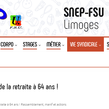
CORPO
STAGES
MÉTIER
VIE SYNDICALE
e la retraite à 64 ans !
traite à 64 ans ! Rassemblement, manif et actions