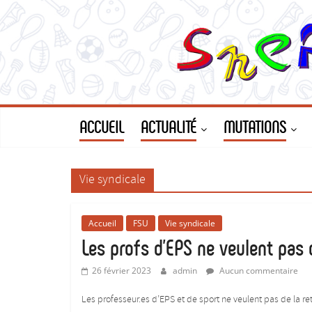
Le
Passer
au
contenu
Site
du
SNEP-
ACCUEIL
ACTUALITÉ
MUTATIONS
FSU
Vie syndicale
Limoges
Accueil
FSU
Vie syndicale
!
Les profs d’EPS ne veulent pas d
26 février 2023
admin
Aucun commentaire
Le
SNEP,
Les professeur.es d’EPS et de sport ne veulent pas de la re
pour