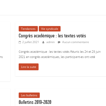
Tendances
Vie syndicale
Congrès académique : les textes votés
2 juillet 2021
admin
Aucun commentaire
Congrès académique : les textes votés Réunis les 24 et 25 juin
ons
2021 en congrès académiques, les participant-es ont voté
Lire la suite
Les bulletins
Bulletins 2019-2020