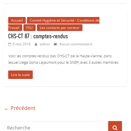
Accueil
Comité Hygiène et Sécurité - Conditions de
Travail
FSU
Les contacts par secteur
CHS-CT 87 : comptes-rendus
8 mai 2016
admin
Aucun commentaire
Voici les comptes-rendus des CHS-CT de la Haute-Vienne, dans
lequel siège Sonia Lajaumont pour le SNEP, avec 3 autres membres
Lire la suite
← Précédent