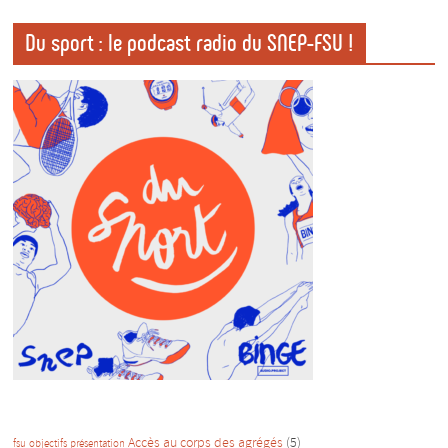
Du sport : le podcast radio du SNEP-FSU !
Accès au corps des agrégés
(5)
fsu
objectifs
présentation