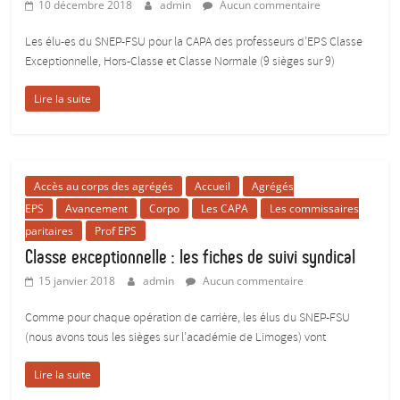
10 décembre 2018
admin
Aucun commentaire
Les élu-es du SNEP-FSU pour la CAPA des professeurs d’EPS Classe
Exceptionnelle, Hors-Classe et Classe Normale (9 sièges sur 9)
Lire la suite
Accès au corps des agrégés
Accueil
Agrégés
EPS
Avancement
Corpo
Les CAPA
Les commissaires
paritaires
Prof EPS
Classe exceptionnelle : les fiches de suivi syndical
15 janvier 2018
admin
Aucun commentaire
Comme pour chaque opération de carrière, les élus du SNEP-FSU
(nous avons tous les sièges sur l’académie de Limoges) vont
Lire la suite