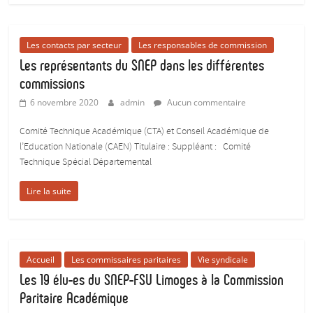
pour
donner
du
Les contacts par secteur
Les responsables de commission
corps
Les représentants du SNEP dans les différentes
aux
commissions
études
6 novembre 2020
admin
Aucun commentaire
:)
Comité Technique Académique (CTA) et Conseil Académique de
l’Education Nationale (CAEN) Titulaire : Suppléant : Comité
Technique Spécial Départemental
Lire la suite
Accueil
Les commissaires paritaires
Vie syndicale
Les 19 élu-es du SNEP-FSU Limoges à la Commission
Paritaire Académique