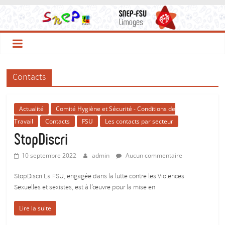
Le
Passer
au
contenu
Site
du
Contacts
SNEP-
Actualité
Comité Hygiène et Sécurité - Conditions de
FSU
Travail
Contacts
FSU
Les contacts par secteur
StopDiscri
Limoges
10 septembre 2022
admin
Aucun commentaire
!
StopDiscri La FSU, engagée dans la lutte contre les Violences
Sexuelles et sexistes, est à l’œuvre pour la mise en
Le
Lire la suite
SNEP,