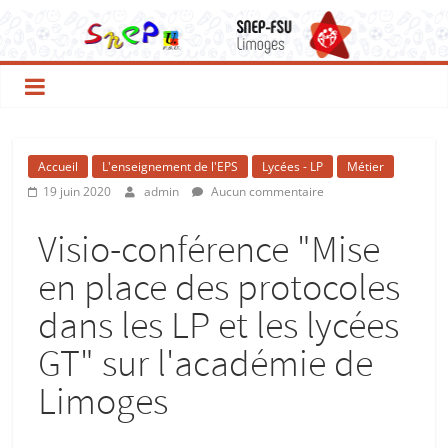
Accueil
L'enseignement de l'EPS
Lycées - LP
Métier
19 juin 2020
admin
Aucun commentaire
Visio-conférence "Mise
en place des protocoles
dans les LP et les lycées
GT" sur l'académie de
Limoges