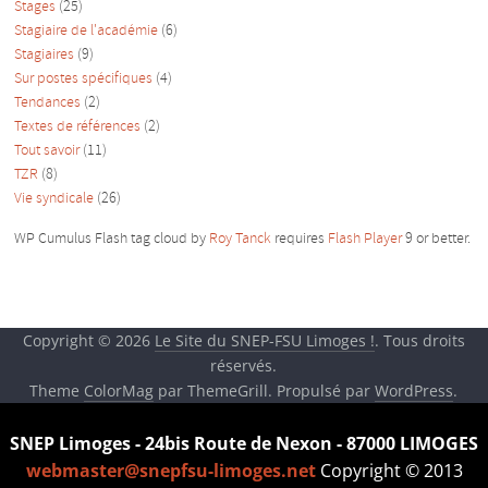
Stages
(25)
Stagiaire de l'académie
(6)
Stagiaires
(9)
Sur postes spécifiques
(4)
Tendances
(2)
Textes de références
(2)
Tout savoir
(11)
TZR
(8)
Vie syndicale
(26)
WP Cumulus Flash tag cloud by
Roy Tanck
requires
Flash Player
9 or better.
Copyright © 2026
Le Site du SNEP-FSU Limoges !
. Tous droits
réservés.
Theme
ColorMag
par ThemeGrill. Propulsé par
WordPress
.
SNEP Limoges - 24bis Route de Nexon - 87000 LIMOGES
webmaster@snepfsu-limoges.net
Copyright © 2013