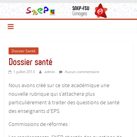
Le
Passer
au
contenu
Site
du
Dossier Santé
SNEP-
Dossier santé
1 juillet 2013
admin
Aucun commentaire
FSU
Nous avons créé sur ce site académique une
Limoges
nouvelle rubrique qui s’attachera plus
particulièrement à traiter des questions de santé
!
des enseignants d’EPS.
Commissions de réformes :
Le
SNEP,