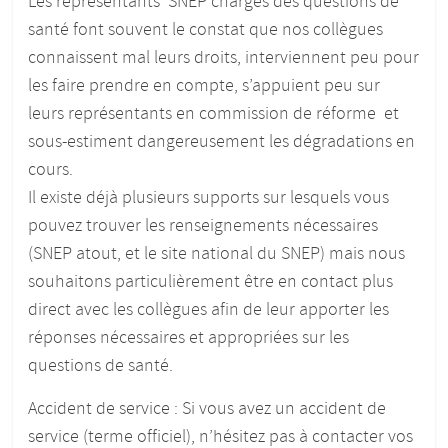
Les représentants SNEP chargés des questions de
pour
santé font souvent le constat que nos collègues
donner
du
connaissent mal leurs droits, interviennent peu pour
corps
les faire prendre en compte, s’appuient peu sur
aux
leurs représentants en commission de réforme et
études
sous-estiment dangereusement les dégradations en
:)
cours.
Il existe déjà plusieurs supports sur lesquels vous
pouvez trouver les renseignements nécessaires
(SNEP atout, et le site national du SNEP) mais nous
souhaitons particulièrement être en contact plus
direct avec les collègues afin de leur apporter les
réponses nécessaires et appropriées sur les
questions de santé.
Accident de service : Si vous avez un accident de
service (terme officiel), n’hésitez pas à contacter vos