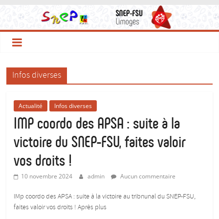
Le
Passer
au
contenu
Site
du
Infos diverses
SNEP-
Actualité
Infos diverses
FSU
IMP coordo des APSA : suite à la
victoire du SNEP-FSU, faites valoir
Limoges
vos droits !
!
10 novembre 2024
admin
Aucun commentaire
IMp coordo des APSA : suite à la victoire au tribnunal du SNEP-FSU,
Le
faites valoir vos droits ! Après plus
SNEP,