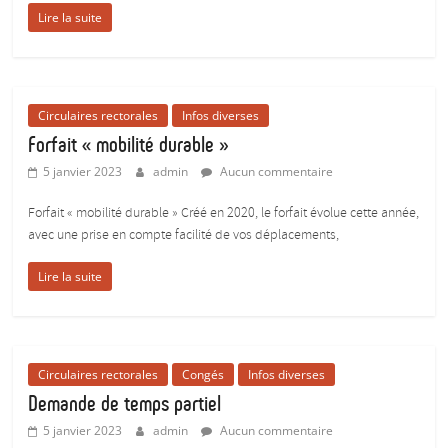
pour
Lire la suite
donner
du
corps
aux
Circulaires rectorales
Infos diverses
études
Forfait « mobilité durable »
:)
5 janvier 2023
admin
Aucun commentaire
Forfait « mobilité durable » Créé en 2020, le forfait évolue cette année,
avec une prise en compte facilité de vos déplacements,
Lire la suite
Circulaires rectorales
Congés
Infos diverses
Demande de temps partiel
5 janvier 2023
admin
Aucun commentaire