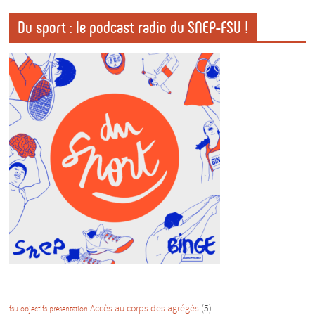
Du sport : le podcast radio du SNEP-FSU !
Accès au corps des agrégés
(5)
fsu
objectifs
présentation