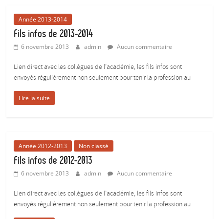
pour
donner
Année 2013-2014
du
Fils infos de 2013-2014
corps
6 novembre 2013
admin
Aucun commentaire
aux
études
Lien direct avec les collègues de l’académie, les fils infos sont
:)
envoyés régulièrement non seulement pour tenir la profession au
Lire la suite
Année 2012-2013
Non classé
Fils infos de 2012-2013
6 novembre 2013
admin
Aucun commentaire
Lien direct avec les collègues de l’académie, les fils infos sont
envoyés régulièrement non seulement pour tenir la profession au