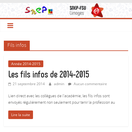
Le
Passer
au
contenu
Site
du
Fils infos
SNEP-
Année 2014-2015
FSU
Les fils infos de 2014-2015
21 septembre 2014
admin
Aucun commentaire
Limoges
Lien direct avec les collègues de l’académie, les fils infos sont
!
envoyés régulièrement non seulement pour tenir la profession au
Lire la suite
Le
SNEP,