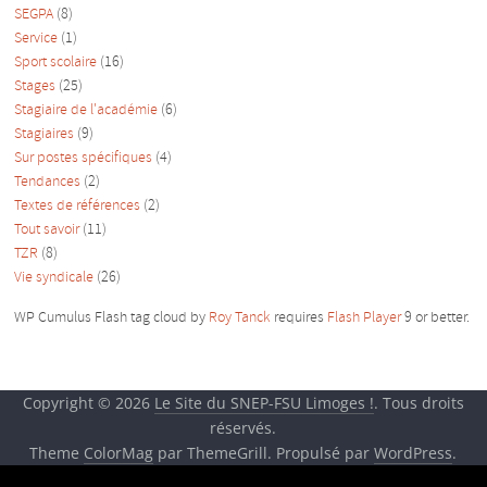
SEGPA
(8)
Service
(1)
Sport scolaire
(16)
Stages
(25)
Stagiaire de l'académie
(6)
Stagiaires
(9)
Sur postes spécifiques
(4)
Tendances
(2)
Textes de références
(2)
Tout savoir
(11)
TZR
(8)
Vie syndicale
(26)
WP Cumulus Flash tag cloud by
Roy Tanck
requires
Flash Player
9 or better.
Copyright © 2026
Le Site du SNEP-FSU Limoges !
. Tous droits
réservés.
Theme
ColorMag
par ThemeGrill. Propulsé par
WordPress
.