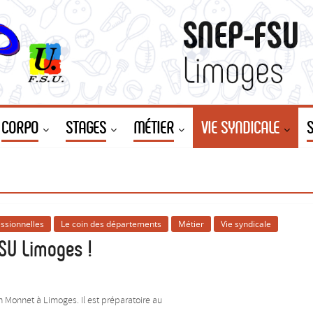
CORPO
STAGES
MÉTIER
VIE SYNDICALE
essionnelles
Le coin des départements
Métier
Vie syndicale
SU Limoges !
an Monnet à Limoges. Il est préparatoire au