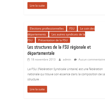
donner
Lire la suite
du
corps
aux
études
Elections professionnelles
FSU
Le coin des
:)
départements
Les autres syndicats de la
FSU
Présentation de la FSU
Les structures de la FSU régionale et
départementale
18 novembre 2013
admin
Aucun commentaire
La FSU (Fédération Syndicale Unitaire) est une fédération
nationale qui trouve son essence dans la composition de s
structure :
Lire la suite