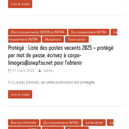
pour
Lire la suite
donner
du
corps
aux
Des mouvements INTER et INTRA
Du mouvement INTRA
Le
études
mouvement INTRA
Mutations
Tout savoir
:)
Protégé : Liste des postes vacants 2025 – protégé
par mot de passe, écrivez à corpo-
limoges@snepfsu.net pour l’obtenir
21 mars 2025
admin
Il n’y a pas d’extrait, car cette publication est protégée.
Lire la suite
Barres d'entrée
Du mouvement INTRA
Le barème
Le