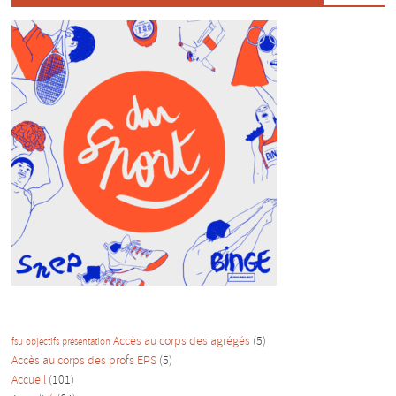
Accès au corps des agrégés
(5)
fsu
objectifs
présentation
Accès au corps des profs EPS
(5)
Accueil
(101)