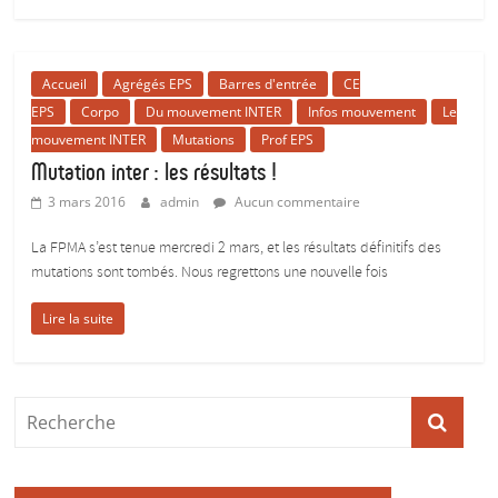
Accueil
Agrégés EPS
Barres d'entrée
CE
EPS
Corpo
Du mouvement INTER
Infos mouvement
Le
mouvement INTER
Mutations
Prof EPS
Mutation inter : les résultats !
3 mars 2016
admin
Aucun commentaire
La FPMA s’est tenue mercredi 2 mars, et les résultats définitifs des
mutations sont tombés. Nous regrettons une nouvelle fois
Lire la suite