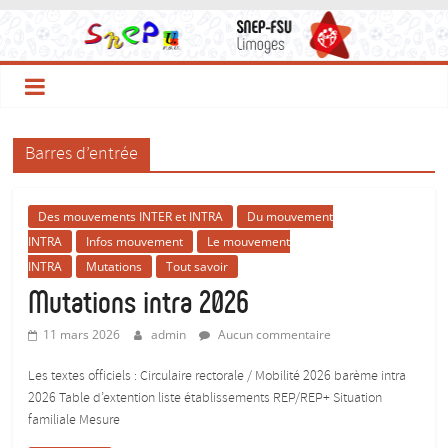
Le
Passer
au
contenu
Site
du
Barres d’entrée
SNEP-
Des mouvements INTER et INTRA
Du mouvement
FSU
INTRA
Infos mouvement
Le mouvement
INTRA
Mutations
Tout savoir
Limoges
Mutations intra 2026
11 mars 2026
admin
Aucun commentaire
!
Les textes officiels : Circulaire rectorale / Mobilité 2026 barème intra
2026 Table d’extention liste établissements REP/REP+ Situation
Le
familiale Mesure
SNEP,