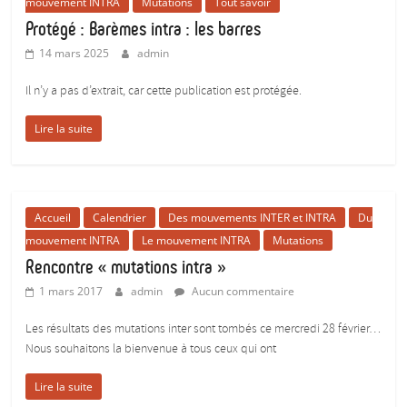
mouvement INTRA
Mutations
Tout savoir
Protégé : Barèmes intra : les barres
14 mars 2025
admin
Il n’y a pas d’extrait, car cette publication est protégée.
Lire la suite
Accueil
Calendrier
Des mouvements INTER et INTRA
Du
mouvement INTRA
Le mouvement INTRA
Mutations
Rencontre « mutations intra »
1 mars 2017
admin
Aucun commentaire
Les résultats des mutations inter sont tombés ce mercredi 28 février…
Nous souhaitons la bienvenue à tous ceux qui ont
Lire la suite