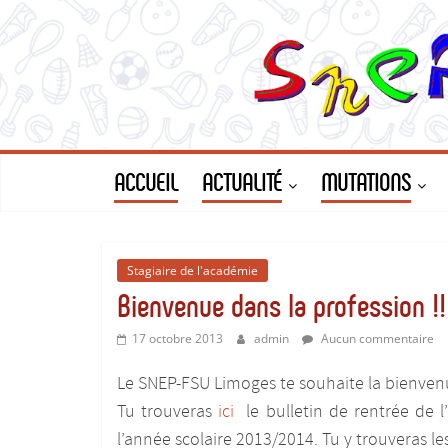
Le
Passer
au
contenu
Site
du
SNEP-
ACCUEIL
ACTUALITÉ
MUTATIONS
FSU
Stagiaire de l'académie
Limoges
Bienvenue dans la profession !!
!
17 octobre 2013
admin
Aucun commentaire
Le SNEP-FSU Limoges te souhaite la bienvenu
Le
Tu trouveras
ici
le bulletin de rentrée de l
SNEP,
l’année scolaire 2013/2014. Tu y trouveras le
pour