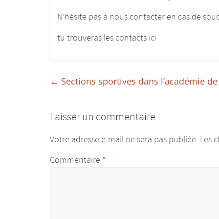
donner
N’hésite pas à nous contacter en cas de souc
du
corps
tu trouveras les contacts
ici
aux
études
:)
←
Sections sportives dans l’académie d
Laisser un commentaire
Votre adresse e-mail ne sera pas publiée.
Les c
Commentaire
*