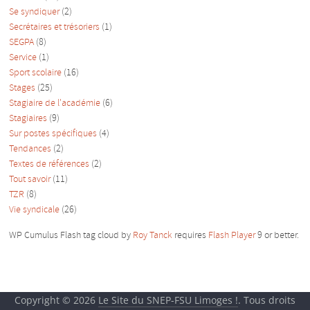
Se syndiquer
(2)
Secrétaires et trésoriers
(1)
SEGPA
(8)
Service
(1)
Sport scolaire
(16)
Stages
(25)
Stagiaire de l'académie
(6)
Stagiaires
(9)
Sur postes spécifiques
(4)
Tendances
(2)
Textes de références
(2)
Tout savoir
(11)
TZR
(8)
Vie syndicale
(26)
WP Cumulus Flash tag cloud by
Roy Tanck
requires
Flash Player
9 or better.
Copyright © 2026
Le Site du SNEP-FSU Limoges !
. Tous droits