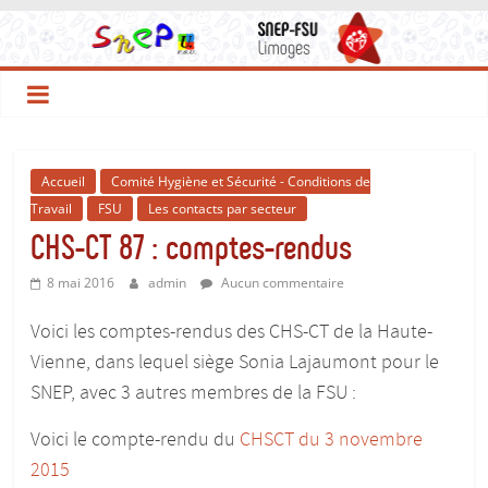
Le
Passer
au
contenu
Site
du
Accueil
Comité Hygiène et Sécurité - Conditions de
SNEP-
Travail
FSU
Les contacts par secteur
CHS-CT 87 : comptes-rendus
FSU
8 mai 2016
admin
Aucun commentaire
Limoges
Voici les comptes-rendus des CHS-CT de la Haute-
Vienne, dans lequel siège Sonia Lajaumont pour le
!
SNEP, avec 3 autres membres de la FSU :
Voici le compte-rendu du
CHSCT du 3 novembre
Le
SNEP,
2015