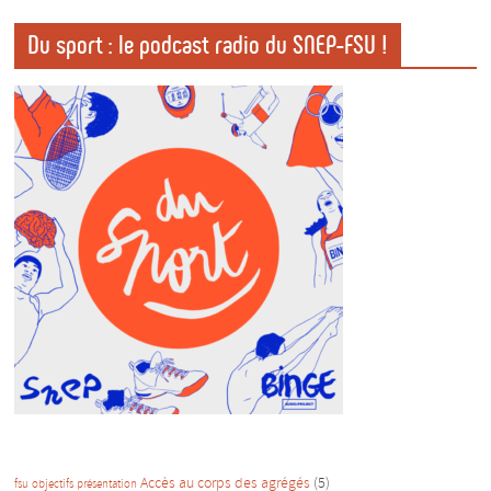
Du sport : le podcast radio du SNEP-FSU !
Accès au corps des agrégés
(5)
fsu
objectifs
présentation