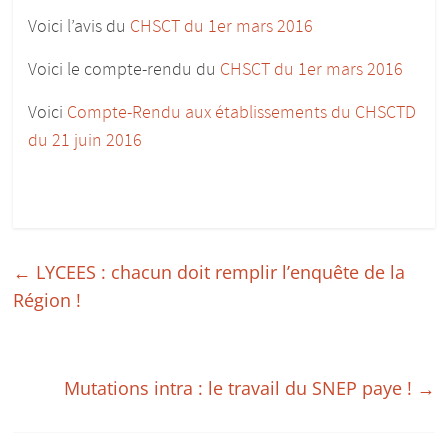
pour
Voici l’avis du
CHSCT du 1er mars 2016
donner
du
Voici le compte-rendu du
CHSCT du 1er mars 2016
corps
aux
Voici
Compte-Rendu aux établissements du CHSCTD
études
du 21 juin 2016
:)
←
LYCEES : chacun doit remplir l’enquête de la
Région !
Mutations intra : le travail du SNEP paye !
→