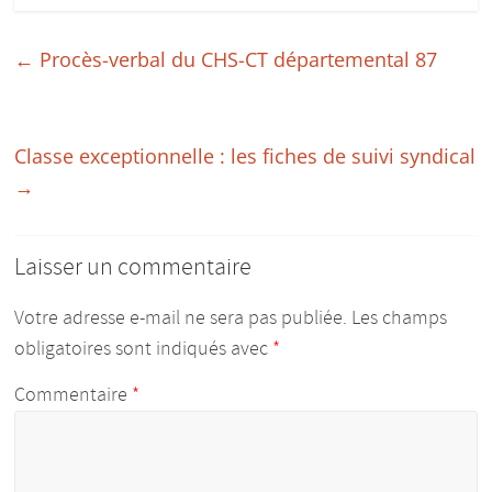
pour
donner
←
Procès-verbal du CHS-CT départemental 87
du
corps
aux
études
Classe exceptionnelle : les fiches de suivi syndical
:)
→
Laisser un commentaire
Votre adresse e-mail ne sera pas publiée.
Les champs
obligatoires sont indiqués avec
*
Commentaire
*