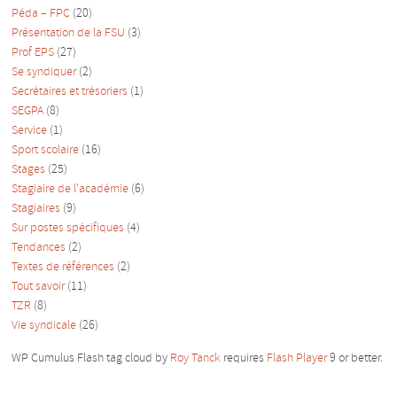
Péda – FPC
(20)
Présentation de la FSU
(3)
Prof EPS
(27)
Se syndiquer
(2)
Secrétaires et trésoriers
(1)
SEGPA
(8)
Service
(1)
Sport scolaire
(16)
Stages
(25)
Stagiaire de l'académie
(6)
Stagiaires
(9)
Sur postes spécifiques
(4)
Tendances
(2)
Textes de références
(2)
Tout savoir
(11)
TZR
(8)
Vie syndicale
(26)
WP Cumulus Flash tag cloud by
Roy Tanck
requires
Flash Player
9 or better.