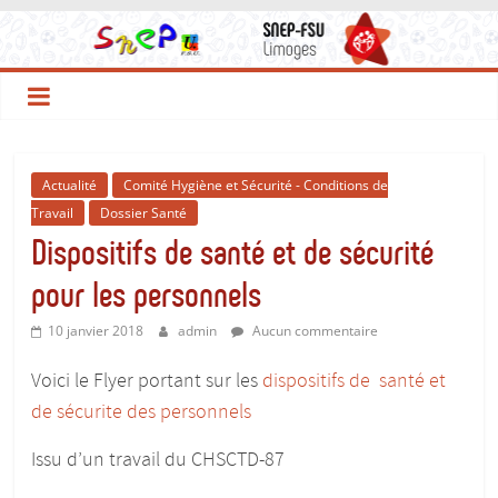
Le
Passer
au
contenu
Site
du
Actualité
Comité Hygiène et Sécurité - Conditions de
SNEP-
Travail
Dossier Santé
Dispositifs de santé et de sécurité
FSU
pour les personnels
Limoges
10 janvier 2018
admin
Aucun commentaire
Voici le Flyer portant sur les
dispositifs de santé et
!
de sécurite des personnels
Le
Issu d’un travail du CHSCTD-87
SNEP,