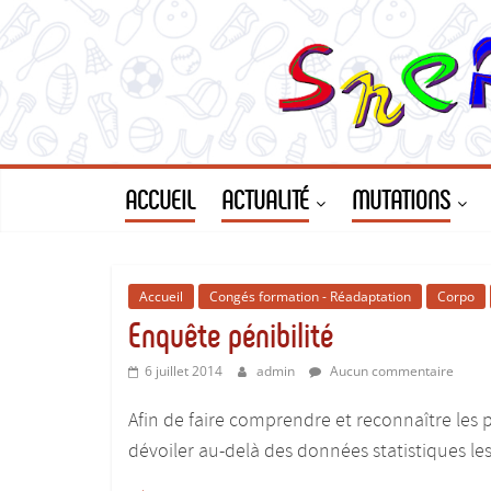
Le
Passer
au
contenu
Site
du
SNEP-
ACCUEIL
ACTUALITÉ
MUTATIONS
FSU
Accueil
Congés formation - Réadaptation
Corpo
Limoges
Enquête pénibilité
!
6 juillet 2014
admin
Aucun commentaire
Afin de faire comprendre et reconnaître les 
Le
dévoiler au-delà des données statistiques les
SNEP,
pour