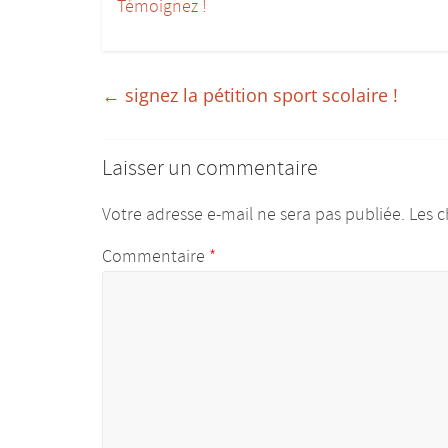
Témoignez !
donner
du
corps
aux
←
signez la pétition sport scolaire !
études
:)
Laisser un commentaire
Votre adresse e-mail ne sera pas publiée.
Les c
Commentaire
*