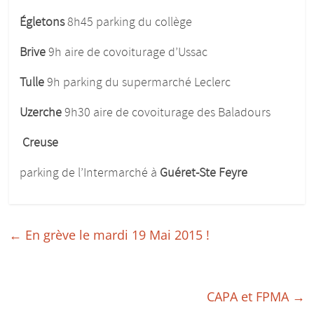
pour
donner
Égletons
8h45 parking du collège
du
Brive
9h aire de covoiturage d’Ussac
corps
aux
Tulle
9h parking du supermarché Leclerc
études
:)
Uzerche
9h30 aire de covoiturage des Baladours
Creuse
parking de l’Intermarché à
Guéret-Ste Feyre
←
En grève le mardi 19 Mai 2015 !
CAPA et FPMA
→