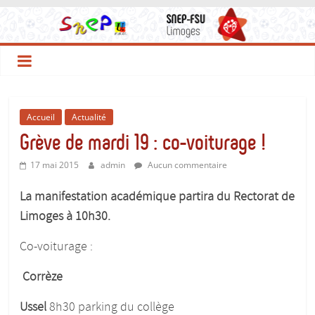
Le
Passer
au
contenu
Site
du
Accueil
Actualité
SNEP-
Grève de mardi 19 : co-voiturage !
17 mai 2015
admin
Aucun commentaire
FSU
La manifestation académique partira du Rectorat de
Limoges
Limoges à 10h30.
!
Co-voiturage :
Corrèze
Le
SNEP,
Ussel
8h30 parking du collège