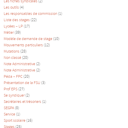
Les fiches syndicales
(2)
Les outils
(4)
Les responsables de commission
(1)
Liste des stages
(22)
Lycées – LP
(17)
Métier
(39)
Modèle de demande de stage
(10)
Mouvements particuliers
(12)
Mutations
(28)
Non classé
(20)
Note Administrative
(2)
Note Administrative
(2)
Péda – FPC
(20)
Présentation de la FSU
(3)
Prof EPS
(27)
Se syndiquer
(2)
Secrétaires et trésoriers
(1)
SEGPA
(8)
Service
(1)
Sport scolaire
(16)
Stages
(25)