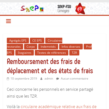
Le
Passer
au
contenu
Site
du
Agrégés EPS
CE EPS
Circulaires
SNEP-
rectorales
Corpo
Indemnités
Infos diverses
Prof
EPS
Stagiaires
Textes de références
TZR
FSU
Remboursement des frais de
déplacement et des états de frais
Limoges
10 septembre 2019
admin
Aucun commentaire
!
Ceci concerne les personnels en service partagé
ainsi que les TZR.
Le
SNEP,
Voilà la
circulaire académique relative aux frais de