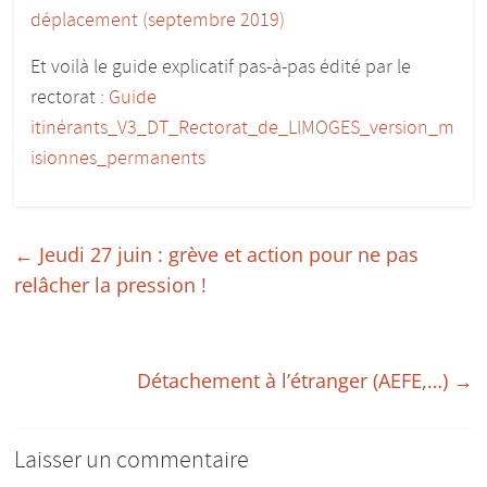
pour
déplacement (septembre 2019)
donner
du
Et voilà le guide explicatif pas-à-pas édité par le
corps
rectorat :
Guide
aux
itinérants_V3_DT_Rectorat_de_LIMOGES_version_m
études
isionnes_permanents
:)
←
Jeudi 27 juin : grève et action pour ne pas
relâcher la pression !
Détachement à l’étranger (AEFE,…)
→
Laisser un commentaire