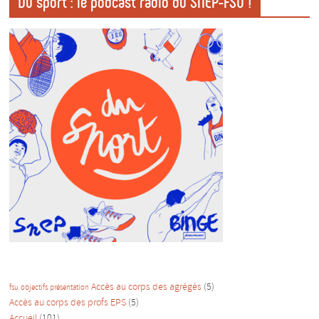
Du sport : le podcast radio du SNEP-FSU !
Accès au corps des agrégés
(5)
fsu
objectifs
présentation
Accès au corps des profs EPS
(5)
Accueil
(101)