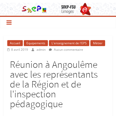
Accueil
Equipements
L'enseignement de l'EPS
Métier
8 avril 2019
admin
Aucun commentaire
Réunion à Angoulême
avec les représentants
de la Région et de
l'inspection
pédagogique