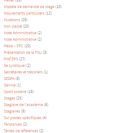
Métier
(39)
Modèle de demande de stage
(10)
Mouvements particuliers
(12)
Mutations
(28)
Non classé
(20)
Note Administrative
(2)
Note Administrative
(2)
Péda – FPC
(20)
Présentation de la FSU
(3)
Prof EPS
(27)
Se syndiquer
(2)
Secrétaires et trésoriers
(1)
SEGPA
(8)
Service
(1)
Sport scolaire
(16)
Stages
(25)
Stagiaire de l'académie
(6)
Stagiaires
(9)
Sur postes spécifiques
(4)
Tendances
(2)
Textes de références
(2)