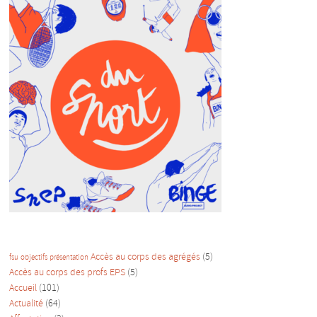
Accès au corps des agrégés
(5)
fsu
objectifs
présentation
Accès au corps des profs EPS
(5)
Accueil
(101)
Actualité
(64)