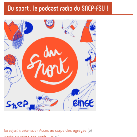
Du sport : le podcast radio du SNEP-FSU !
Accès au corps des agrégés
(5)
fsu
objectifs
présentation