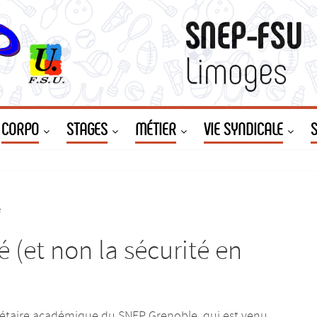
CORPO
STAGES
MÉTIER
VIE SYNDICALE
e
é (et non la sécurité en
rétaire académique du SNEP Grenoble, qui est venu