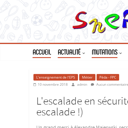
ACCUEIL
ACTUALITÉ
MUTATIONS
L'enseignement de l'EPS
Métier
Péda - FPC
10 novembre 2018
admin
Aucun commentair
L'escalade en sécurit
escalade !)
Un grand merci à Alexandre Majeswski, sec